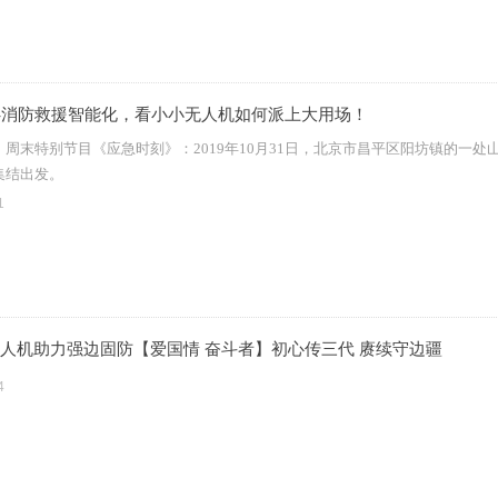
12-消防救援智能化，看小小无人机如何派上大用场！
》周末特别节目《应急时刻》：2019年10月31日，北京市昌平区阳坊镇的一
集结出发。
1
人机助力强边固防【爱国情 奋斗者】初心传三代 赓续守边疆
4