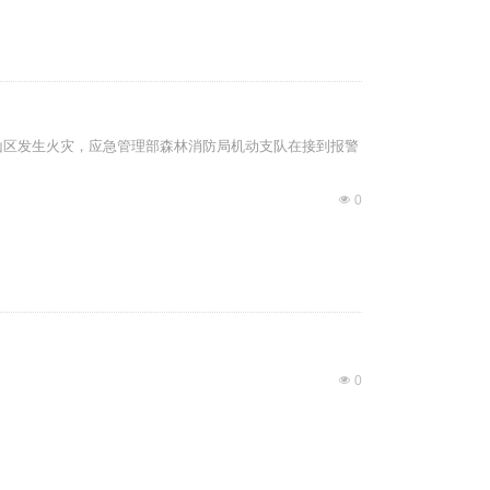
处山区发生火灾，应急管理部森林消防局机动支队在接到报警
넶
0
넶
0